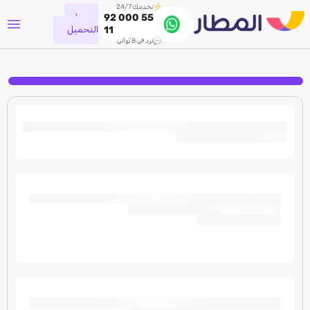
نخدمك 24/7
جاري
92 000 55
التحميل
11
نرد في 8 ثواني