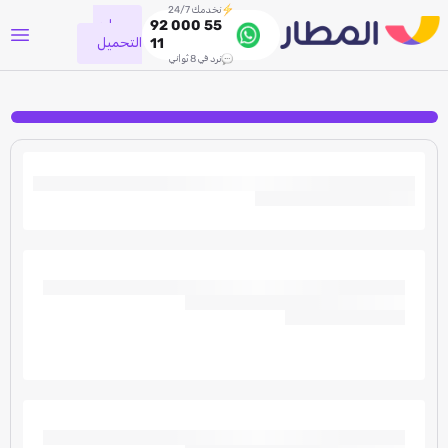
نخدمك 24/7
جاري
92 000 55
التحميل
11
نرد في 8 ثواني