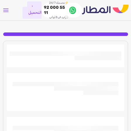
نخدمك 24/7
جاري
92 000 55
التحميل
11
نرد في 8 ثواني