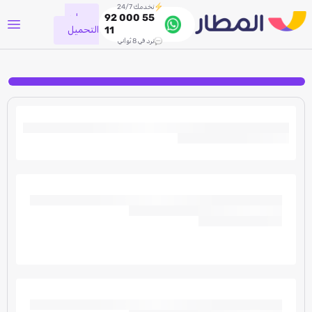
نخدمك 24/7
جاري
92 000 55
التحميل
11
نرد في 8 ثواني