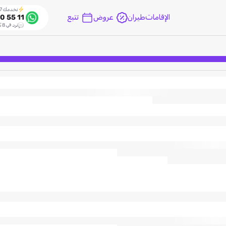
نخدمك 24/7
الإقامات
طيران
عروض
تتبع
0 55 11
نرد في 8 ثواني