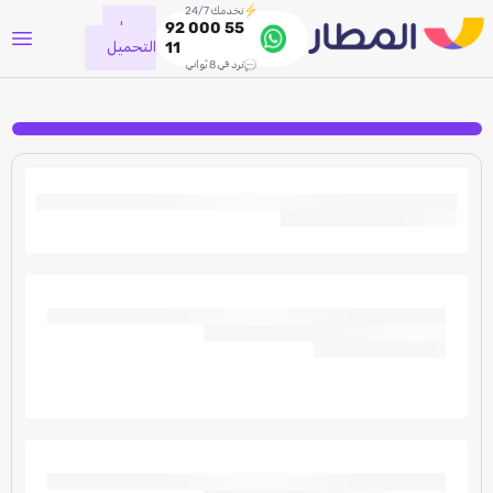
نخدمك 24/7
جاري
92 000 55
التحميل
11
نرد في 8 ثواني