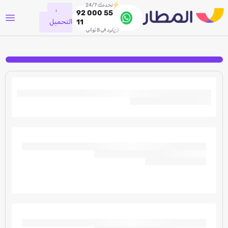
نخدمك 24/7
جاري
92 000 55
التحميل
11
نرد في 8 ثواني