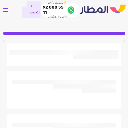
نخدمك 24/7
جاري
92 000 55
التحميل
11
نرد في 8 ثواني