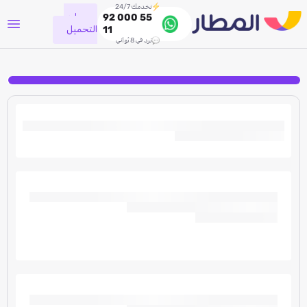
نخدمك 24/7
جاري
92 000 55
التحميل
11
نرد في 8 ثواني