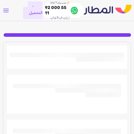
نخدمك 24/7
جاري
92 000 55
التحميل
11
نرد في 8 ثواني