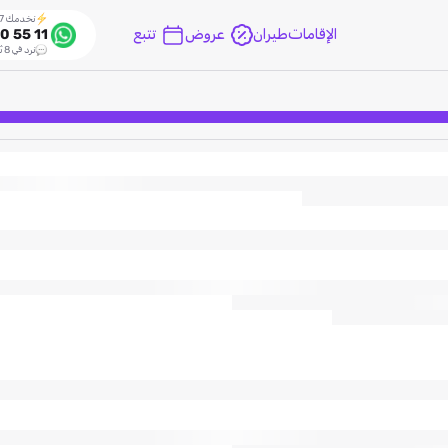
نخدمك 24/7
الإقامات
طيران
عروض
تتبع
0 55 11
نرد في 8 ثواني