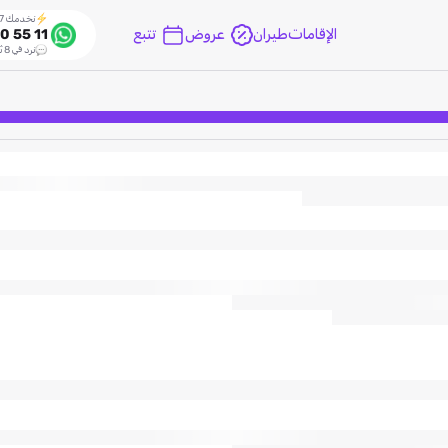
نخدمك 24/7
الإقامات
طيران
عروض
تتبع
0 55 11
نرد في 8 ثواني