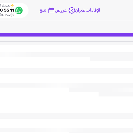
نخدمك 24/7
الإقامات
طيران
عروض
تتبع
0 55 11
نرد في 8 ثواني