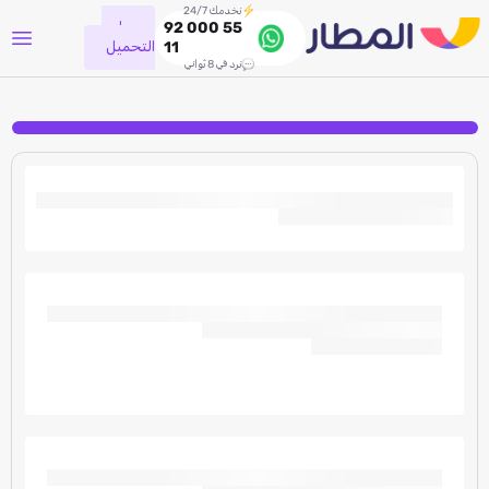
نخدمك 24/7
جاري
92 000 55
التحميل
11
نرد في 8 ثواني