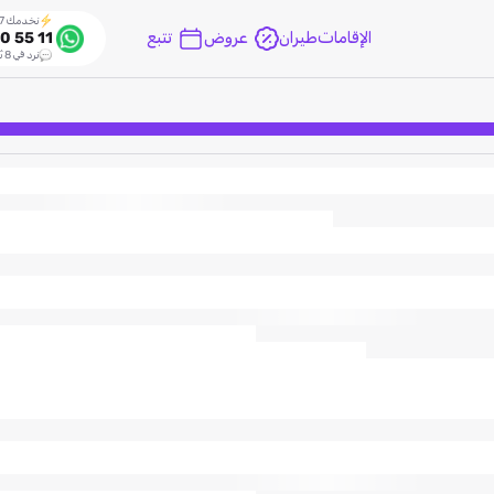
نخدمك 24/7
الإقامات
طيران
عروض
تتبع
0 55 11
نرد في 8 ثواني