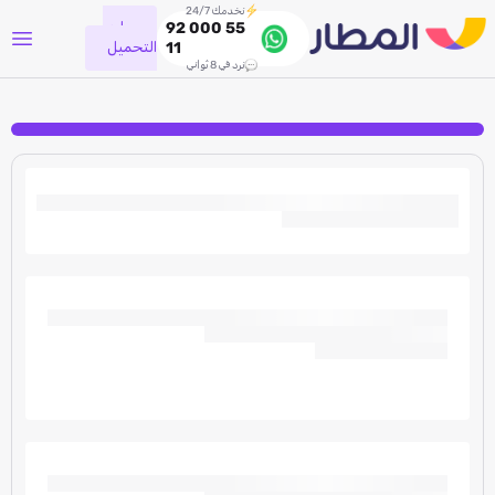
نخدمك 24/7
جاري
92 000 55
التحميل
11
نرد في 8 ثواني