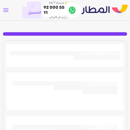
نخدمك 24/7
جاري
92 000 55
التحميل
11
نرد في 8 ثواني