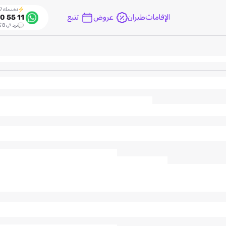
نخدمك 24/7
الإقامات
طيران
عروض
تتبع
0 55 11
نرد في 8 ثواني