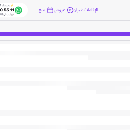
نخدمك 24/7
الإقامات
طيران
عروض
تتبع
0 55 11
نرد في 8 ثواني