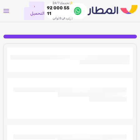
نخدمك 24/7
جاري
92 000 55
التحميل
11
نرد في 8 ثواني