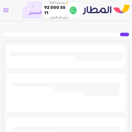
نخدمك 24/7
جاري
92 000 55
التحميل
11
نرد في 8 ثواني