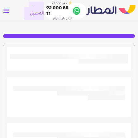
نخدمك 24/7
جاري
92 000 55
التحميل
11
نرد في 8 ثواني