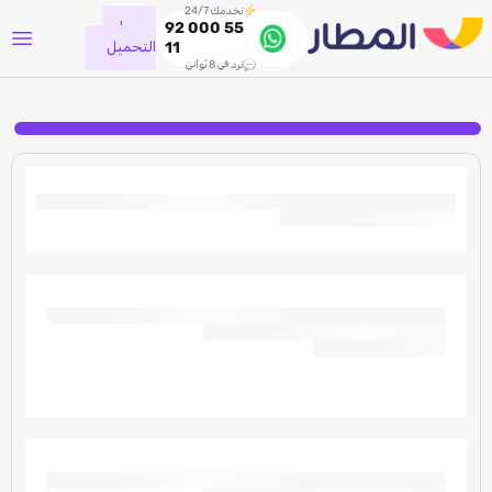
نخدمك 24/7
جاري
92 000 55
التحميل
11
نرد في 8 ثواني