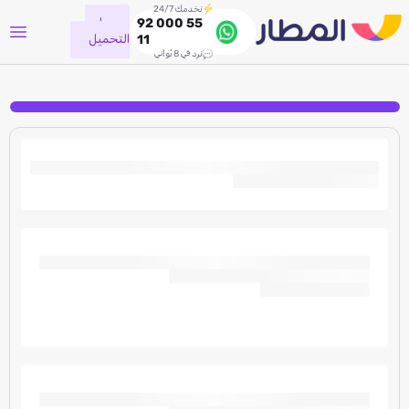
نخدمك 24/7
جاري
92 000 55
التحميل
11
نرد في 8 ثواني