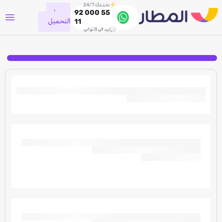
نخدمك 24/7
جاري
92 000 55
التحميل
11
نرد في 8 ثواني