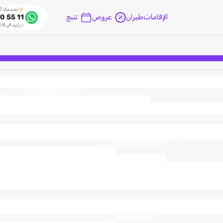
نخدمك 24/7
الإقامات
طيران
عروض
تتبع
0 55 11
نرد في 8 ثواني