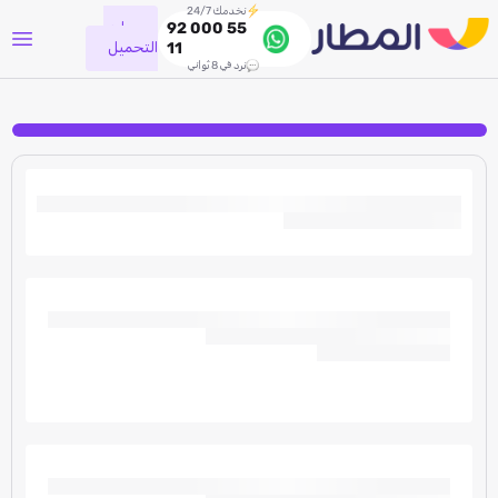
نخدمك 24/7
جاري
92 000 55
التحميل
11
نرد في 8 ثواني