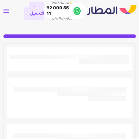
نخدمك 24/7
جاري
92 000 55
التحميل
11
نرد في 8 ثواني